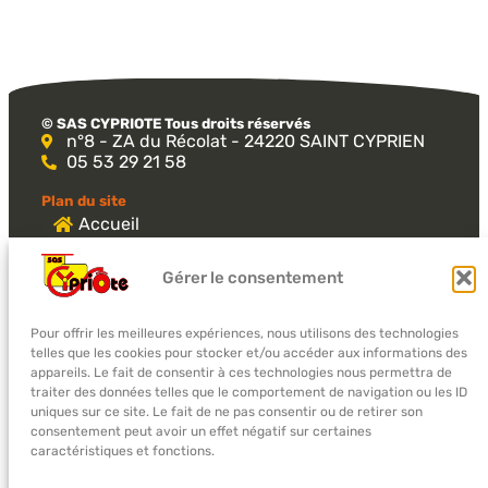
© SAS CYPRIOTE Tous droits réservés​
n°8 - ZA du Récolat - 24220 SAINT CYPRIEN
05 53 29 21 58
Plan du site
Accueil
Actualités
Gérer le consentement
Notre entreprise
Réalisations
Pour offrir les meilleures expériences, nous utilisons des technologies
Matériel en location
telles que les cookies pour stocker et/ou accéder aux informations des
appareils. Le fait de consentir à ces technologies nous permettra de
Contact
traiter des données telles que le comportement de navigation ou les ID
uniques sur ce site. Le fait de ne pas consentir ou de retirer son
consentement peut avoir un effet négatif sur certaines
lundi :
09:00-12:00 et 14:00-17:00
caractéristiques et fonctions.
mardi :
09:00-12:00 et 14:00-17:00
mercredi :
09:00-12:00 et 14:00-17:00