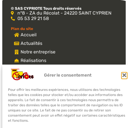
© SAS CYPRIOTE Tous droits réservés​
n°8 - ZA du Récolat - 24220 SAINT CYPRIEN
05 53 29 21 58
Plan du site
Accueil
Actualités
Gérer le consentement
Notre entreprise
Réalisations
Pour offrir les meilleures expériences, nous utilisons des technologies
Matériel en location
telles que les cookies pour stocker et/ou accéder aux informations des
appareils. Le fait de consentir à ces technologies nous permettra de
Contact
traiter des données telles que le comportement de navigation ou les ID
uniques sur ce site. Le fait de ne pas consentir ou de retirer son
consentement peut avoir un effet négatif sur certaines
lundi :
09:00-12:00 et 14:00-17:00
caractéristiques et fonctions.
mardi :
09:00-12:00 et 14:00-17:00
mercredi :
09:00-12:00 et 14:00-17:00
jeudi :
09:00-12:00 et 14:00-17:00
Accepter
vendredi :
09:00-12:00 et 14:00-17:00
samedi :
Fermé
dimanche :
Fermé
Refuser