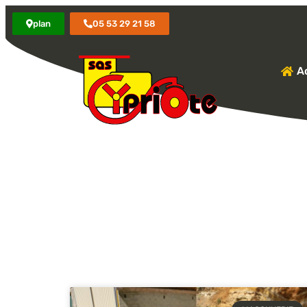
plan
05 53 29 21 58
Ac